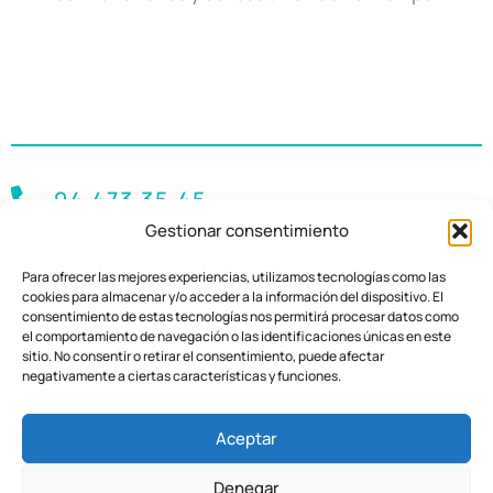
94 473 35 45
Gestionar consentimiento
estetica@icqo.org
Para ofrecer las mejores experiencias, utilizamos tecnologías como las
cookies para almacenar y/o acceder a la información del dispositivo. El
Pide cita
consentimiento de estas tecnologías nos permitirá procesar datos como
el comportamiento de navegación o las identificaciones únicas en este
sitio. No consentir o retirar el consentimiento, puede afectar
Aviso Legal
Política de Privacidad
negativamente a ciertas características y funciones.
Aceptar
Denegar